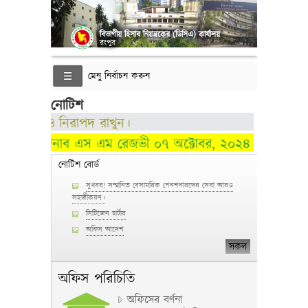
বিভাগীয় হিসাব নিয়ন্ত্রকের (ডিসিএ) কার্যালয়
রংপুর
মেনু নির্বাচন করুন
নোটিশ
অন্যকেও নিরাপদ রাখুন।
সিজিএ) জনাব এস এম রেজভী ০৭ অক্টোবর, ২০২৪ তারিখে হিসাব মহা
নোটিশ বোর্ড
সুখবর! সম্মানিত বেসামরিক পেনশনারদের সেবা আরও
সহজীকরণ।
সিটিজেন চার্টার
অফিস আদেশ
সকল
অফিস পরিচিতি
অফিসের বর্ণনা