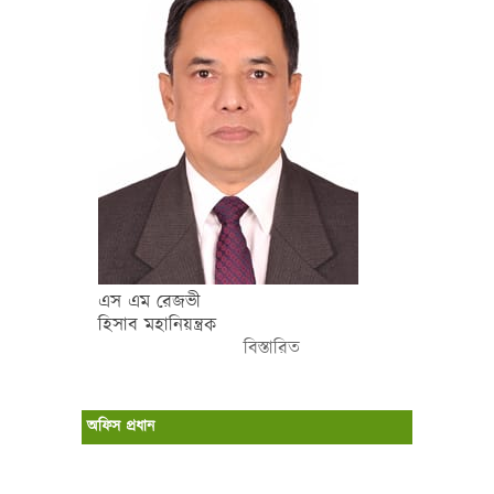
এস এম রেজভী
হিসাব মহানিয়ন্ত্রক
বিস্তারিত
অফিস প্রধান