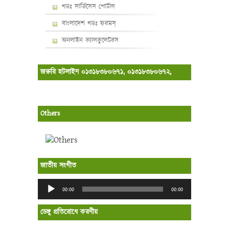
গভঃ সার্ভিসেস পোর্টাল
বাংলাদেশ গভঃ ফরমস্‌
অনলাইন ক্যালকুলেটরস
জরুরি হটলাইন ০১৩১৮৩৮০৬৭১, ০১৩১৮৩৮০৬৭২,
Others
জাতীয় সংগীত
Audio
00:00
00:00
Player
ডেঙ্গু প্রতিরোধে করণীয়